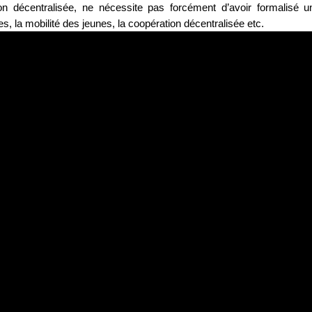
ion décentralisée, ne nécessite pas forcément d’avoir formalisé u
s, la mobilité des jeunes, la coopération décentralisée etc.