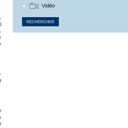
Vidéo
,
)
,
x
s
-
t
e
s
é