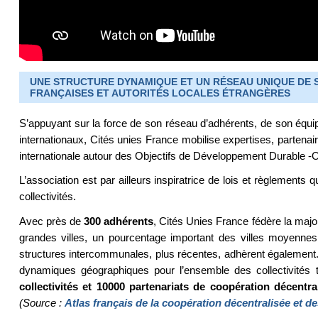
UNE STRUCTURE DYNAMIQUE ET UN RÉSEAU UNIQUE DE S
FRANÇAISES ET AUTORITÉS LOCALES ÉTRANGÈRES
S’appuyant sur la force de son réseau d’adhérents, de son équip
internationaux, Cités unies France mobilise expertises, partenair
internationale autour des Objectifs de Développement Durable 
L’association est par ailleurs inspiratrice de lois et règlements q
collectivités.
Avec près de
300 adhérents
, Cités Unies France fédère la majo
grandes villes, un pourcentage important des villes moyenn
structures intercommunales, plus récentes, adhèrent également. 
dynamiques géographiques pour l’ensemble des collectivités ter
collectivités et 10000 partenariats de coopération décentr
(Source :
Atlas français de la coopération décentralisée et 