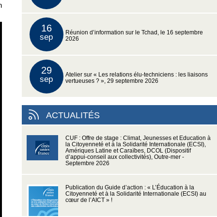
n
16
Réunion d’information sur le Tchad, le 16 septembre
sep
2026
29
Atelier sur « Les relations élu-techniciens : les liaisons
sep
vertueuses ? », 29 septembre 2026
ACTUALITÉS
CUF : Offre de stage : Climat, Jeunesses et Education à
la Citoyenneté et à la Solidarité Internationale (ECSI),
Amériques Latine et Caraïbes, DCOL (Dispositif
d’appui-conseil aux collectivités), Outre-mer -
Septembre 2026
Publication du Guide d’action : « L’Éducation à la
Citoyenneté et à la Solidarité Internationale (ECSI) au
cœur de l’AICT » !