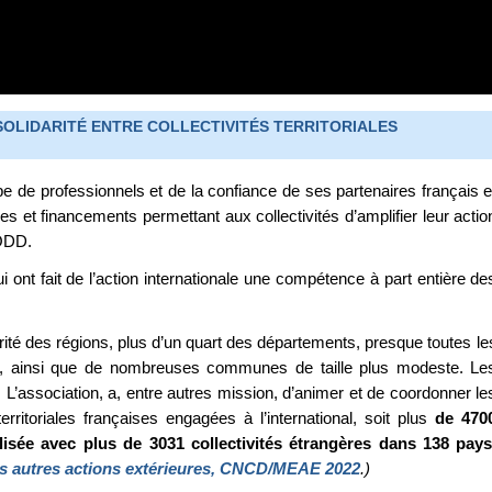
OLIDARITÉ ENTRE COLLECTIVITÉS TERRITORIALES
e de professionnels et de la confiance de ses partenaires français e
es et financements permettant aux collectivités d’amplifier leur actio
-ODD.
ui ont fait de l’action internationale une compétence à part entière de
rité des régions, plus d’un quart des départements, presque toutes le
es, ainsi que de nombreuses communes de taille plus modeste. Le
L’association, a, entre autres mission, d’animer et de coordonner le
ritoriales françaises engagées à l’international, soit plus
de 470
alisée avec plus de 3031 collectivités étrangères dans 138 pays
des autres actions extérieures, CNCD/MEAE 2022
.)