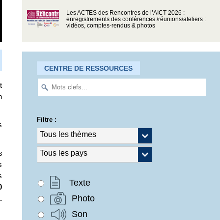
Les ACTES des Rencontres de l’AICT 2026 :
enregistrements des conférences /réunions/ateliers :
vidéos, comptes-rendus & photos
CENTRE DE RESSOURCES
t
n
Filtre :
s
s
s
s
Texte
0
Photo
.
Son