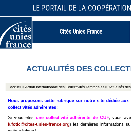
LE PORTAIL DE LA COOPÉRATIO
Cités Unies France
ACTUALITÉS DES COLLECT
Accueil >
Action Internationale des Collectivités Territoriales >
Actualités des 
Nous proposons cette rubrique
sur notre site
dédiée aux 
collectivités adhérentes
:
Si vous êtes
une collectivité adhérente de CUF
, vous ave
k.fotic@cites-unies-france.org
) les dernières informations su
cette rubrique !