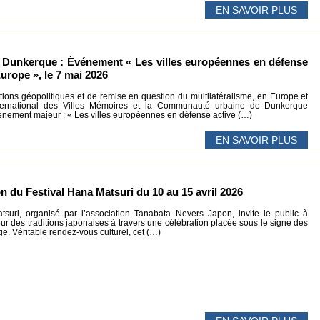
EN SAVOIR PLUS
Dunkerque : Événement « Les villes européennes en défense
Europe », le 7 mai 2026
ions géopolitiques et de remise en question du multilatéralisme, en Europe et
ternational des Villes Mémoires et la Communauté urbaine de Dunkerque
énement majeur : « Les villes européennes en défense active (…)
EN SAVOIR PLUS
ion du Festival Hana Matsuri du 10 au 15 avril 2026
suri, organisé par l’association Tanabata Nevers Japon, invite le public à
ur des traditions japonaises à travers une célébration placée sous le signe des
ge. Véritable rendez-vous culturel, cet (…)