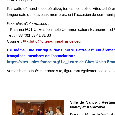
Par cette démarche coopérative, toutes nos collectivités adhére
longue date ou nouveaux membres, ont l’occasion de communique
Pour plus d’informations :
–
Katarina FOTIC, Responsable Communication/ Evénementiel /
Tél. : +33 (0)1 53 41 81 83
Courriel :
k.fotic@cites-unies-france.org
De même, une rubrique dans notre Lettre est entièrement d
françaises, membres de l’association
:
https://cites-unies-france.org/-La_Lettre-de-Cites-Unies-Fra
Vos articles publiés sur notre site, figureront également dans la 
Ville de Nancy : Restau
Nancy et Kanazawa
Depuis le 26 mars, le Musée de