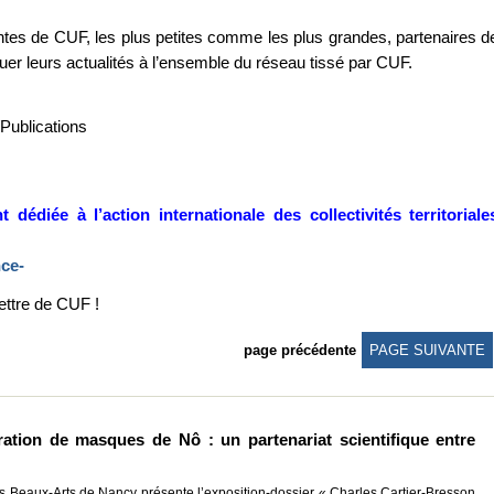
ntes de CUF, les plus petites comme les plus grandes, partenaires d
r leurs actualités à l’ensemble du réseau tissé par CUF.
Publications
édiée à l’action internationale des collectivités territoriale
nce-
Lettre de CUF !
page précédente
PAGE SUIVANTE
ration de masques de Nô : un partenariat scientifique entre
s Beaux-Arts de Nancy présente l’exposition-dossier « Charles Cartier-Bresson