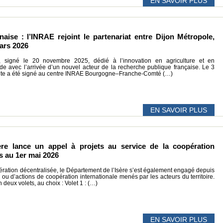
EN SAVOIR PLUS
aise : l’INRAE rejoint le partenariat entre Dijon Métropole,
ars 2026
is, signé le 20 novembre 2025, dédié à l’innovation en agriculture et en
de avec l’arrivée d’un nouvel acteur de la recherche publique française. Le 3
ente a été signé au centre INRAE Bourgogne–Franche-Comté (…)
EN SAVOIR PLUS
ère lance un appel à projets au service de la coopération
s au 1er mai 2026
ération décentralisée, le Département de l’Isère s’est également engagé depuis
ou d’actions de coopération internationale menés par les acteurs du territoire.
 deux volets, au choix : Volet 1 : (…)
EN SAVOIR PLUS