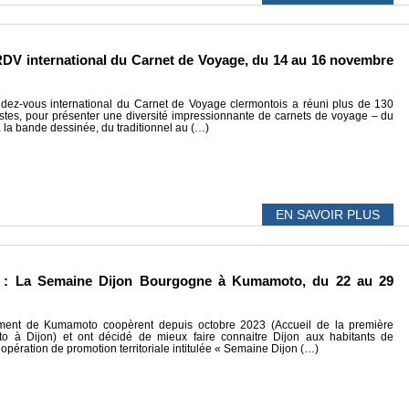
RDV international du Carnet de Voyage, du 14 au 16 novembre
ndez-vous international du Carnet de Voyage clermontois a réuni plus de 130
tistes, pour présenter une diversité impressionnante de carnets de voyage – du
 à la bande dessinée, du traditionnel au (…)
EN SAVOIR PLUS
le : La Semaine Dijon Bourgogne à Kumamoto, du 22 au 29
ement de Kumamoto coopèrent depuis octobre 2023 (Accueil de la première
à Dijon) et ont décidé de mieux faire connaitre Dijon aux habitants de
pération de promotion territoriale intitulée « Semaine Dijon (…)