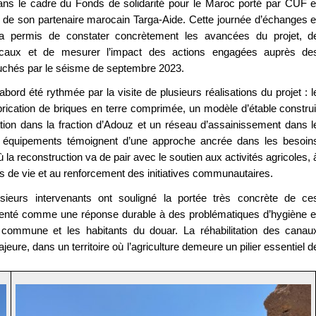
ns le cadre du Fonds de solidarité pour le Maroc porté par CUF e
 de son partenaire marocain Targa-Aide. Cette journée d’échanges e
 a permis de constater concrètement les avancées du projet, d
locaux et de mesurer l’impact des actions engagées auprès de
touchés par le séisme de septembre 2023.
bord été rythmée par la visite de plusieurs réalisations du projet : l
abrication de briques en terre comprimée, un modèle d’étable construi
tion dans la fraction d’Adouz et un réseau d’assainissement dans l
 équipements témoignent d’une approche ancrée dans les besoin
 la reconstruction va de pair avec le soutien aux activités agricoles, 
ns de vie et au renforcement des initiatives communautaires.
sieurs intervenants ont souligné la portée très concrète de ce
senté comme une réponse durable à des problématiques d’hygiène e
commune et les habitants du douar. La réhabilitation des canau
ure, dans un territoire où l’agriculture demeure un pilier essentiel d