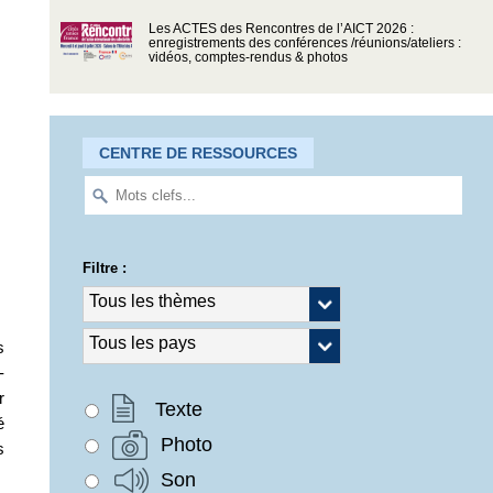
Les ACTES des Rencontres de l’AICT 2026 :
enregistrements des conférences /réunions/ateliers :
vidéos, comptes-rendus & photos
CENTRE DE RESSOURCES
Filtre :
s
-
r
Texte
é
Photo
s
Son