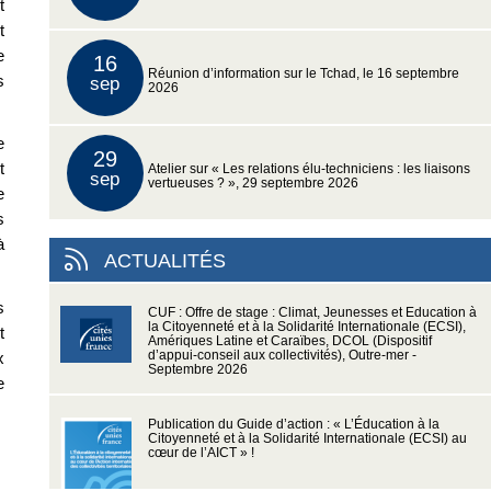
t
t
e
16
Réunion d’information sur le Tchad, le 16 septembre
s
sep
2026
e
29
t
Atelier sur « Les relations élu-techniciens : les liaisons
sep
vertueuses ? », 29 septembre 2026
e
s
à
ACTUALITÉS
s
CUF : Offre de stage : Climat, Jeunesses et Education à
la Citoyenneté et à la Solidarité Internationale (ECSI),
t
Amériques Latine et Caraïbes, DCOL (Dispositif
x
d’appui-conseil aux collectivités), Outre-mer -
Septembre 2026
e
Publication du Guide d’action : « L’Éducation à la
Citoyenneté et à la Solidarité Internationale (ECSI) au
cœur de l’AICT » !