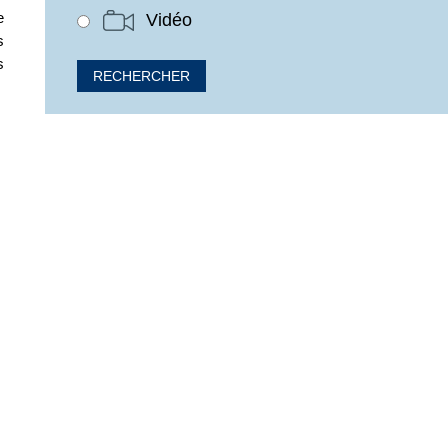
e
Vidéo
s
s