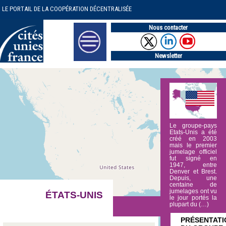
LE PORTAIL DE LA COOPÉRATION DÉCENTRALISÉE
Nous contacter
Newsletter
Le groupe-pays
Etats-Unis a été
créé en 2003
mais le premier
jumelage officiel
fut signé en
1947, entre
Denver et Brest.
Depuis, une
centaine de
jumelages ont vu
ÉTATS-UNIS
le jour portés la
plupart du (…)
PRÉSENTATI