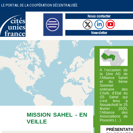
LE PORTAIL DE LA COOPÉRATION DÉCENTRALISÉE
Nous contacter
Newsletter
A l’occasion de
la 1ère AG de
l’Alliance Sahel
et du 6ème
Sommet
ordinaire des
Chefs d’Etat du
G5 Sahel qui
s’est tenu à
Nouakchott le 25
février 2020,
l’Alliance des
MISSION SAHEL - EN
Associations de
VEILLE
Pouvoirs (…)
PRÉSENTATI