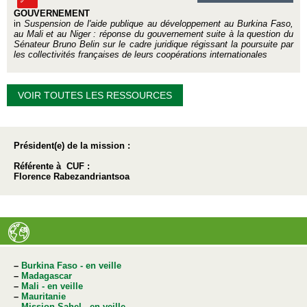
GOUVERNEMENT
in
Suspension de l'aide publique au développement au Burkina Faso,
au Mali et au Niger : réponse du gouvernement suite à la question du
Sénateur Bruno Belin sur le cadre juridique régissant la poursuite par
les collectivités françaises de leurs coopérations internationales
VOIR TOUTES LES RESSOURCES
Président(e) de la mission :
Référente à CUF :
Florence Rabezandriantsoa
–
Burkina Faso - en veille
–
Madagascar
–
Mali - en veille
–
Mauritanie
–
Mission Sahel - en veille