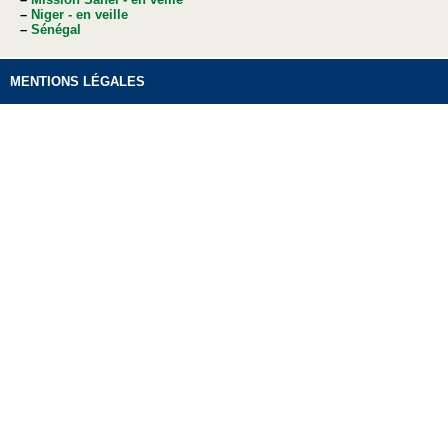
–
Niger - en veille
–
Sénégal
MENTIONS LÉGALES